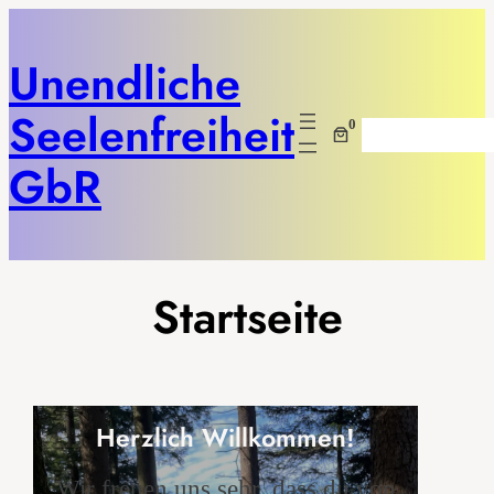
Unendliche
Seelenfreiheit
0
Suchen
GbR
Startseite
Herzlich Willkommen!
Wir freuen uns sehr, dass du von