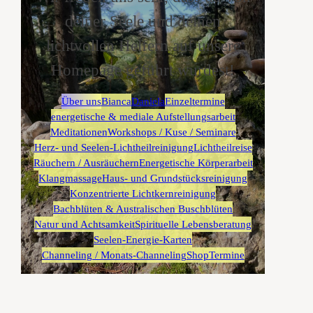
deiner Seele und deinen
lichtvollen Helfern auf unsere
Homepage geführt wurdest!
Über uns
Bianca
Daniela
Einzeltermine
energetische & mediale Aufstellungsarbeit
Meditationen
Workshops / Kuse / Seminare
Herz- und Seelen-Lichtheilreinigung
Lichtheilreise
Räuchern / Ausräuchern
Energetische Körperarbeit
Klangmassage
Haus- und Grundstücksreinigung
Konzentrierte Lichtkernreinigung
Bachblüten & Australischen Buschblüten
Natur und Achtsamkeit
Spirituelle Lebensberatung
Seelen-Energie-Karten
Channeling / Monats-Channeling
Shop
Termine