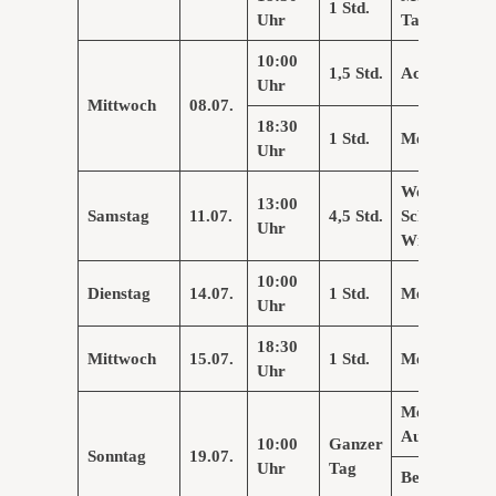
1 Std.
Uhr
Tanzen
10:00
1,5 Std.
Achtsamkeit
Uhr
Mittwoch
08
.0
7
.
18:30
1 Std.
Me
d
itation
Uhr
Workshop
13:00
Samstag
11.07.
4,5 Std.
Schwing-&
Uhr
Wirkstrahler
10:00
Dienstag
14.07.
1 Std.
Meditation
Uhr
18:30
Mittwoch
15.07.
1 Std.
Me
d
itation
Uhr
Mediale
Aufstellungsa
10:00
Ganzer
Sonntag
19.07.
Uhr
Tag
Beisteller für