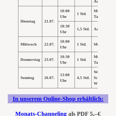
Aufstellungsa
10:00
Meditatives
1 Std.
Uhr
Tanzen
Dienstag
2
1
.0
7
.
1
8
:
3
0
1,5 Std.
Achtsamkeit
Uhr
10:00
Mittwoch
2
2
.0
7
.
1 Std.
Meditation
Uhr
18:30
Meditatives
Donnerstag
2
3
.0
7
.
1 Std.
Uhr
Tanzen
Workshop
13:00
Sonntag
26.07.
4,5 Std.
Schwing-&
Uhr
Wirkstrahler
In unserem Online-Shop erhältlich:
Monats-Channeling
als PDF 5,–€