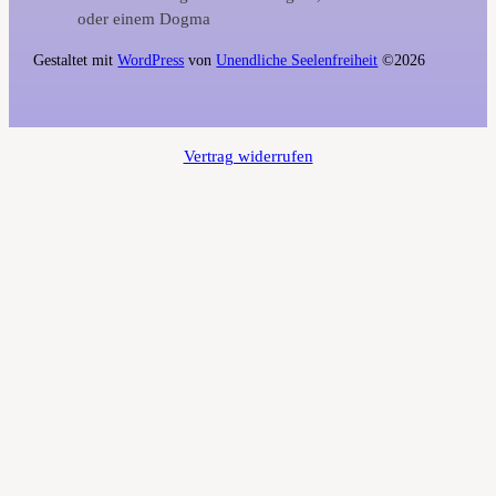
oder einem Dogma
Gestaltet mit
WordPress
von
Unendliche Seelenfreiheit
©2026
Vertrag widerrufen