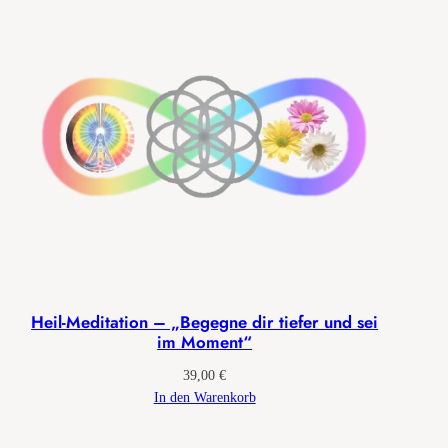
u
l
i
2
0
2
6
M
e
n
g
e
Heil-Meditation – „Begegne dir tiefer und sei
im Moment“
39,00
€
In den Warenkorb