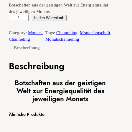
Botschaften aus der geistigen Welt zur Energiequalität
des jeweiligen Monats
M
In den Warenkorb
o
n
Category:
Monats-
Tags:
Channeling
, 
Monatsbotschaft
, 
a
Channeling
Monatschanneling
t
Beschreibung
s
-
Beschreibung
C
h
a
Botschaften aus der geistigen
n
Welt zur Energiequalität des
n
e
jeweiligen Monats
l
i
Ähnliche Produkte
n
g
J