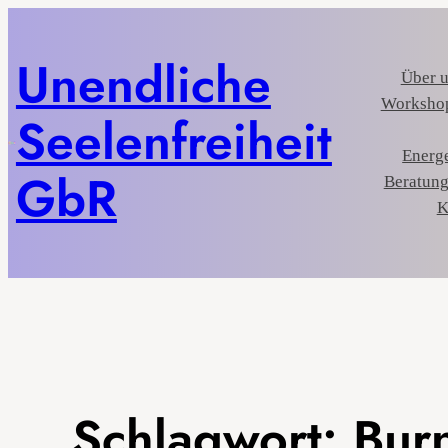
Unendliche
Über 
Workshop
Seelenfreiheit
Energe
GbR
Beratung
K
Schlagwort:
Bur