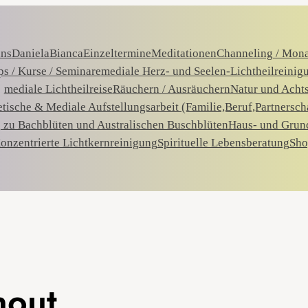
uns
Daniela
Bianca
Einzeltermine
Meditationen
Channeling / Mon
s / Kurse / Seminare
mediale Herz- und Seelen-Lichtheilreinig
mediale Lichtheilreise
Räuchern / Ausräuchern
Natur und Acht
tische & Mediale Aufstellungsarbeit (Familie,Beruf,Partnersch
 zu Bachblüten und Australischen Buschblüten
Haus- und Grun
onzentrierte Lichtkernreinigung
Spirituelle Lebensberatung
Sho
nout