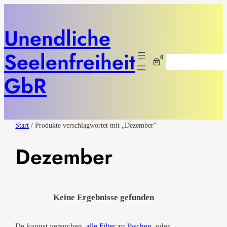
Unendliche
Seelenfreiheit
0
Suchen
GbR
Start
/ Produkte verschlagwortet mit „Dezember“
Dezember
Keine Ergebnisse gefunden
Du kannst versuchen,
alle Filter zu löschen,
oder