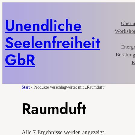
Unendliche
Über 
Workshop
Seelenfreiheit
Energe
GbR
Beratung
K
Start
/ Produkte verschlagwortet mit „Raumduft“
Raumduft
Nach
Alle 7 Ergebnisse werden angezeigt