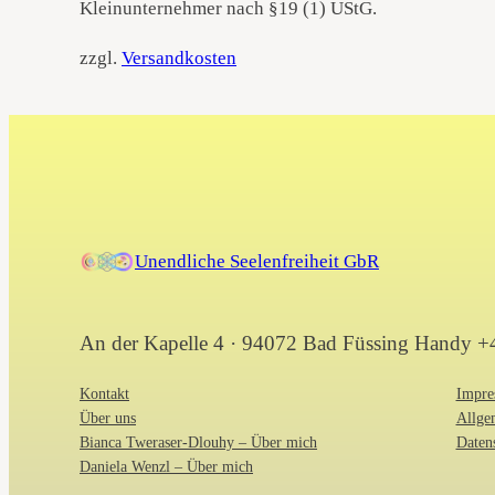
Kleinunternehmer nach §19 (1) UStG.
zzgl.
Versandkosten
Unendliche Seelenfreiheit GbR
An der Kapelle 4 · 94072 Bad Füssing Handy 
Kontakt
Impre
Über uns
Allge
Bianca Tweraser-Dlouhy – Über mich
Daten
Daniela Wenzl – Über mich