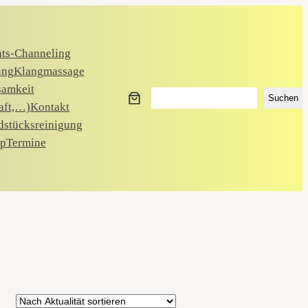
ats-Channeling
ung
Klangmassage
samkeit
Suchen
Suchen
aft,…)
Kontakt
dstücksreinigung
p
Termine