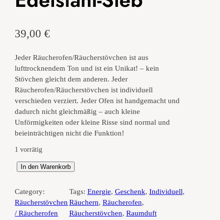
39,00
€
Jeder Räucherofen/Räucherstövchen ist aus
lufttrocknendem Ton und ist ein Unikat! – kein
Stövchen gleicht dem anderen. Jeder
Räucherofen/Räucherstövchen ist individuell
verschieden verziert. Jeder Ofen ist handgemacht und
dadurch nicht gleichmäßig – auch kleine
Unförmigkeiten oder kleine Risse sind normal und
beieinträchtigen nicht die Funktion!
1 vorrätig
R
In den Warenkorb
ä
u
Category:
Tags:
Energie
, 
Geschenk
, 
Individuell
, 
c
Räucherstövchen
Räuchern
, 
Räucherofen
, 
h
/ Räucherofen
Räucherstövchen
, 
Raumduft