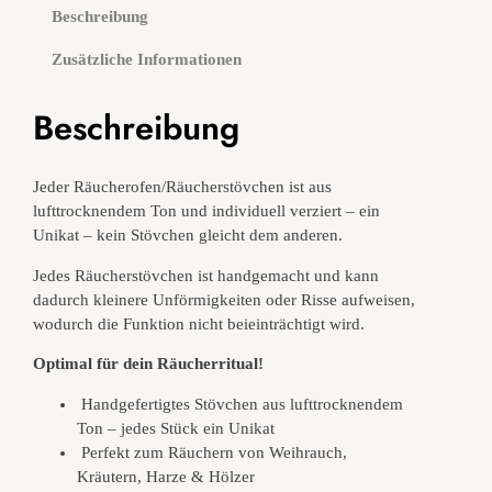
e
Beschreibung
r
s
Zusätzliche Informationen
t
ö
Beschreibung
v
c
h
Jeder Räucherofen/Räucherstövchen ist aus
e
lufttrocknendem Ton und individuell verziert – ein
n
Unikat – kein Stövchen gleicht dem anderen.
/
R
Jedes Räucherstövchen ist handgemacht und kann
ä
dadurch kleinere Unförmigkeiten oder Risse aufweisen,
u
wodurch die Funktion nicht beieinträchtigt wird.
c
h
Optimal für dein Räucherritual!
e
Handgefertigtes Stövchen aus lufttrocknendem
r
Ton – jedes Stück ein Unikat
o
Perfekt zum Räuchern von Weihrauch,
f
Kräutern, Harze & Hölzer
e