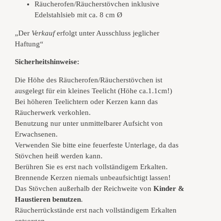
Räucherofen/Räucherstövchen inklusive
n
Edelstahlsieb mit ca. 8 cm Ø
B
l
„Der
Verkauf
erfolgt unter Ausschluss jeglicher
u
Haftung“
m
e
Sicherheitshinweise:
h
Die Höhe des Räucherofen/Räucherstövchen ist
a
ausgelegt für ein kleines Teelicht (Höhe ca.1.1cm!)
n
Bei höheren Teelichtern oder Kerzen kann das
d
Räucherwerk verkohlen.
g
Benutzung nur unter unmittelbarer Aufsicht von
e
Erwachsenen.
m
Verwenden Sie bitte eine feuerfeste Unterlage, da das
a
Stövchen heiß werden kann.
c
Berühren Sie es erst nach vollständigem Erkalten.
h
Brennende Kerzen niemals unbeaufsichtigt lassen!
t
Das Stövchen außerhalb der Reichweite von
Kinder &
i
Haustieren benutzen
.
n
Räucherrückstände erst nach vollständigem Erkalten
k