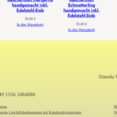
s
handgemacht inkl.
Schmetterling
Edelstahl-Sieb
handgemacht inkl.
t
Edelstahl-Sieb
a
39,00
€
39,00
€
In den Warenkorb
h
In den Warenkorb
l
-
S
i
e
b
Daniela 
M
e
+49 1556 3484888
n
g
ssum
Ri
e
meine Geschäftsbedingungen mit Kundeninformationen
W