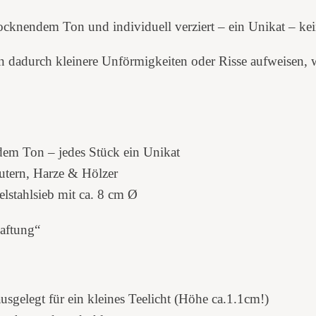
n
/
rocknendem Ton und individuell verziert – ein Unikat – ke
R
 dadurch kleinere Unförmigkeiten oder Risse aufweisen, 
ä
u
c
h
e
dem Ton – jedes Stück ein Unikat
r
tern, Harze & Hölzer
o
lstahlsieb mit ca. 8 cm Ø
f
Haftung“
e
n
L
sgelegt für ein kleines Teelicht (Höhe ca.1.1cm!)
o