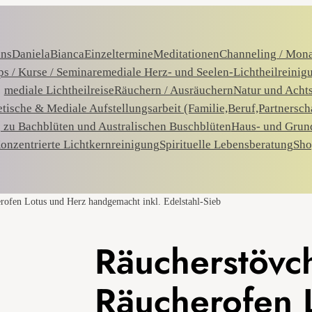
uns
Daniela
Bianca
Einzeltermine
Meditationen
Channeling / Mon
s / Kurse / Seminare
mediale Herz- und Seelen-Lichtheilreinig
mediale Lichtheilreise
Räuchern / Ausräuchern
Natur und Acht
tische & Mediale Aufstellungsarbeit (Familie,Beruf,Partnersch
 zu Bachblüten und Australischen Buschblüten
Haus- und Grun
onzentrierte Lichtkernreinigung
Spirituelle Lebensberatung
Sho
rofen Lotus und Herz handgemacht inkl. Edelstahl-Sieb
Räucherstövc
Räucherofen 