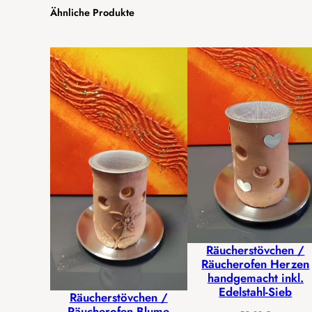
Ähnliche Produkte
Räucherstövchen /
Räucherofen Herzen
handgemacht inkl.
Edelstahl-Sieb
Räucherstövchen /
Räucherofen Blume