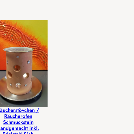
äucherstövchen /
Räucherofen
Schmuckstein
andgemacht inkl.
Edelstahl-Sieb