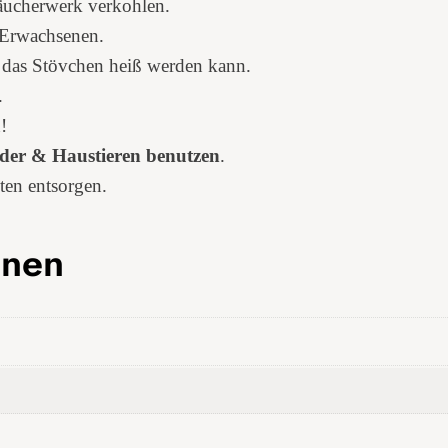
äucherwerk verkohlen.
t
 Erwachsenen.
u
da das Stövchen heiß werden kann.
s
.
u
!
n
der & Haustieren benutzen
.
d
ten entsorgen.
H
e
onen
r
z
h
a
n
d
g