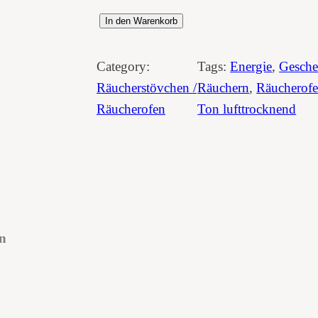
R
In den Warenkorb
ä
u
Category:
Tags:
Energie
, 
Gesch
c
Räucherstövchen /
Räuchern
, 
Räucherof
h
Räucherofen
Ton lufttrocknend
e
r
s
t
ö
v
en
c
h
e