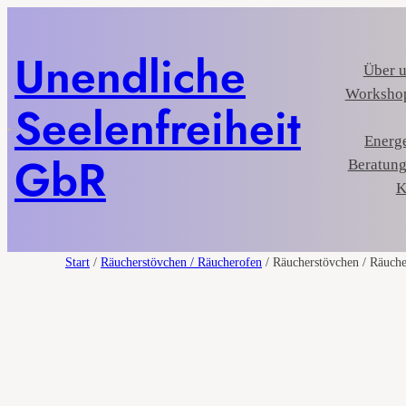
Unendliche
Über 
Workshop
Seelenfreiheit
Energe
GbR
Beratung
K
Start
/
Räucherstövchen / Räucherofen
/ Räucherstövchen / Räuche