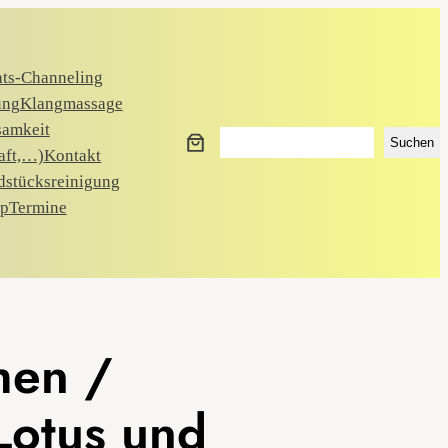
ats-Channeling
ung
Klangmassage
samkeit
Suchen
Suchen
aft,…)
Kontakt
dstücksreinigung
p
Termine
hen /
Lotus und