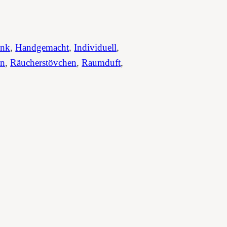
enk
, 
Handgemacht
, 
Individuell
, 
en
, 
Räucherstövchen
, 
Raumduft
, 